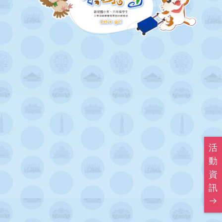
得獎名單
活動證明
聯絡資訊
活動辦法
活
動
資
訊