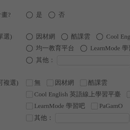
畫?
是
否
單選)
因材網
酷課雲
Cool E
均一教育平台
LearnMode 
其他：
可複選)
無
因材網
酷課雲
Cool English 英語線上學習平臺
LearnMode 學習吧
PaGamO
其他：