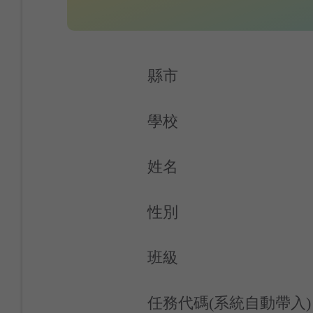
縣市
學校
姓名
性別
班級
任務代碼(系統自動帶入)