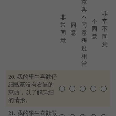
意
與
非
非
不
不
常
常
同
同
同
不
同
意
意
意
同
意
程
意
度
相
當
20. 我的學生喜歡仔
細觀察沒有看過的
東西，以了解詳細
的情形。
21. 我的學生喜歡做