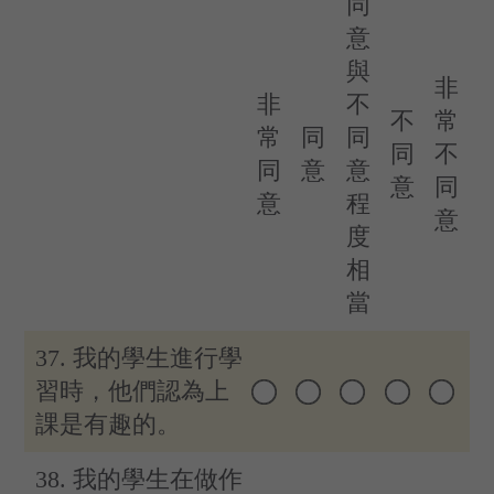
同
意
與
非
非
不
不
常
常
同
同
同
不
同
意
意
意
同
意
程
意
度
相
當
37. 我的學生進行學
習時，他們認為上
課是有趣的。
38. 我的學生在做作