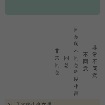
同
意
與
非
非
不
不
常
常
同
同
同
不
同
意
意
意
同
意
程
意
度
相
當
24. 我的學生會在課