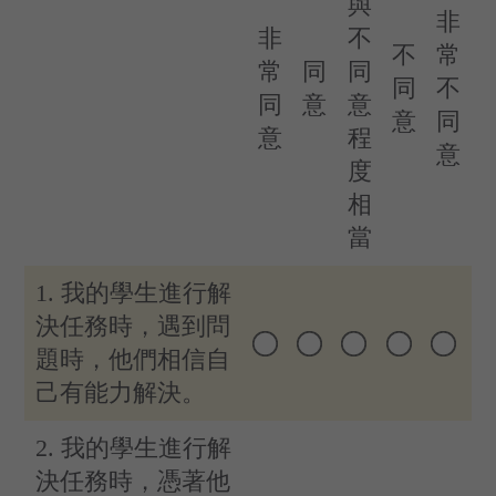
與
非
非
不
不
常
常
同
同
同
不
同
意
意
意
同
意
程
意
度
相
當
1. 我的學生進行解
決任務時，遇到問
題時，他們相信自
己有能力解決。
2. 我的學生進行解
決任務時，憑著他