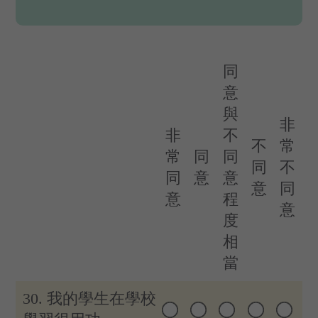
同
意
與
非
非
不
不
常
常
同
同
同
不
同
意
意
意
同
意
程
意
度
相
當
30. 我的學生在學校