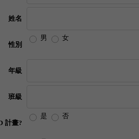
姓名
男
女
性別
年級
班級
是
否
D 計畫?