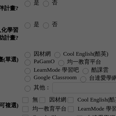
是
否
伴計畫?
是
否
人化學習
助計畫?
因材網
Cool English(酷英)
(單選)
PaGamO
均一教育平台
LearnMode 學習吧
酷課雲
Google Classroom
台達愛學
其他：
無
因材網
Cool English(
可複選)
均一教育平台
LearnMode 學