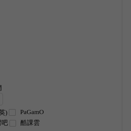
網
PaGamO
酷英)
習吧
酷課雲