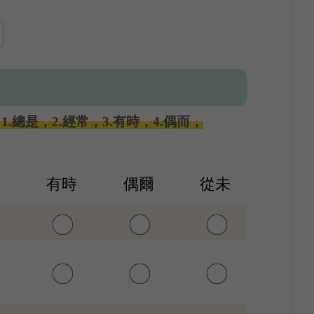
總是，2.經常，3.有時，4.偶而，
常
有時
偶爾
從未