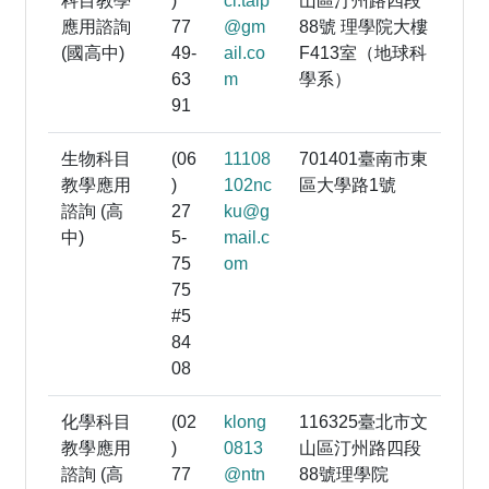
科目教學
)
ci.talp
山區汀州路四段
應用諮詢
77
@gm
88號 理學院大樓
(國高中)
49-
ail.co
F413室（地球科
63
m
學系）
91
生物科目
(06
11108
701401臺南市東
教學應用
)
102nc
區大學路1號
諮詢 (高
27
ku@g
中)
5-
mail.c
75
om
75
#5
84
08
化學科目
(02
klong
116325臺北市文
教學應用
)
0813
山區汀州路四段
諮詢 (高
77
@ntn
88號理學院