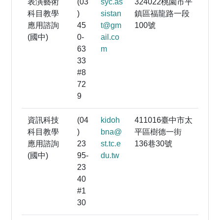
表演藝術
(03
syc.as
324022桃園市平
科目教學
)
sistan
鎮區福龍路一段
應用諮詢
45
t@gm
100號
(國中)
0-
ail.co
63
m
33
#8
72
9
資訊科技
(04
kidoh
411016臺中市太
科目教學
)
bna@
平區樹德一街
應用諮詢
23
st.tc.e
136巷30號
(國中)
95-
du.tw
23
40
#1
30