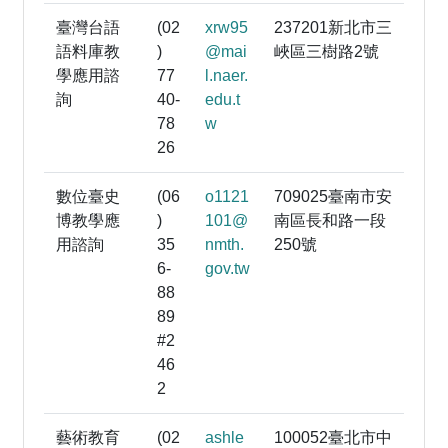
臺灣台語
(02
xrw95
237201新北市三
語料庫教
)
@mai
峽區三樹路2號
學應用諮
77
l.naer.
詢
40-
edu.t
78
w
26
數位臺史
(06
o1121
709025臺南市安
博教學應
)
101@
南區長和路一段
用諮詢
35
nmth.
250號
6-
gov.tw
88
89
#2
46
2
藝術教育
(02
ashle
100052臺北市中