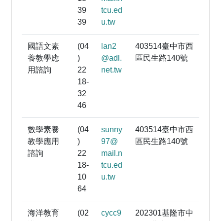
39
tcu.ed
39
u.tw
國語文素
(04
lan2
403514臺中市西
養教學應
)
@adl.
區民生路140號
用諮詢
22
net.tw
18-
32
46
數學素養
(04
sunny
403514臺中市西
教學應用
)
97@
區民生路140號
諮詢
22
mail.n
18-
tcu.ed
10
u.tw
64
海洋教育
(02
cycc9
202301基隆市中