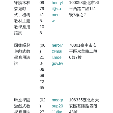
守護木林
09
henryl
100058臺北市和
森遊戲
79-
i@ca
平西路二段141
式、植樹
41
meo.t
號7樓之2
教材主題
5-
w
教學應用
10
諮詢
8
因雄崛起
(06
heroj7
70801臺南市安
遊戲式教
)
@mai
平區永華路二段
學應用諮
21
l.moe.
6號7樓
詢
3-
gov.tw
06
69
#2
65
時空學園
(02
meggr
106335臺北市大
遊戲式教
)
oup20
安區基隆路四段
學應用諮
27
11@g
43號