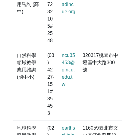
用諮詢 (高
72
adlnc
中)
32-
ue.org
10
5#
25
48
自然科學
(03
ncu35
320317桃園市中
領域教學
)
453@
壢區中大路300
應用諮詢
42
g.ncu.
號
(國中小)
27-
edu.t
15
w
1#
35
45
3
地球科學
(02
earths
116059臺北市文