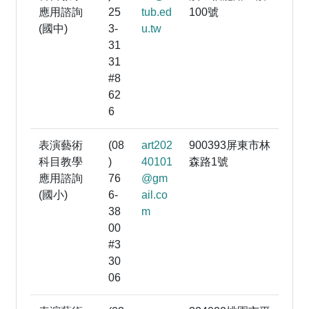
應用諮詢
25
tub.ed
100號
(國中)
3-
u.tw
31
31
#8
62
6
表演藝術
(08
art202
900393屏東市林
科目教學
)
40101
森路1號
應用諮詢
76
@gm
(國小)
6-
ail.co
38
m
00
#3
30
06