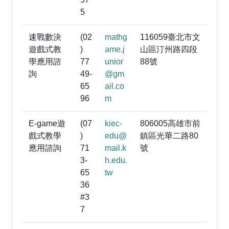
5
速戰數決
(02
mathg
116059臺北市文
遊戲式教
)
ame.j
山區汀州路四段
學應用諮
77
unior
88號
詢
49-
@gm
65
ail.co
96
m
E-game遊
(07
kiec-
806005高雄市前
戲式教學
)
edu@
鎮區光華二路80
應用諮詢
71
mail.k
號
3-
h.edu.
65
tw
36
#3
7