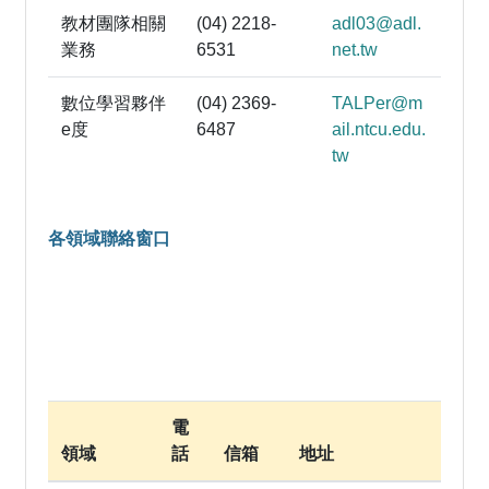
教材團隊相關
(04) 2218-
adl03@adl.
業務
6531
net.tw
數位學習夥伴
(04) 2369-
TALPer@m
e度
6487
ail.ntcu.edu.
tw
各領域聯絡窗口
電
領域
話
信箱
地址