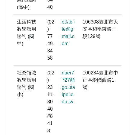
(高中)
40
生活科技
(02
etlab.i
106308臺北市大
教學應用
)
te@g
安區和平東路一
諮詢 (國
77
mail.c
段129號
中)
49-
om
34
58
社會領域
(02
naer7
100234臺北市中
教學應用
)
727@
正區愛國西路1
諮詢 (國
23
go.uta
號
小)
11-
ipei.e
30
du.tw
40
#8
41
3