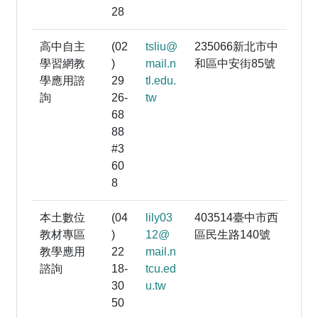
28
高中自主
(02
tsliu@
235066新北市中
學習網教
)
mail.n
和區中安街85號
學應用諮
29
tl.edu.
詢
26-
tw
68
88
#3
60
8
本土數位
(04
lily03
403514臺中市西
教材專區
)
12@
區民生路140號
教學應用
22
mail.n
諮詢
18-
tcu.ed
30
u.tw
50