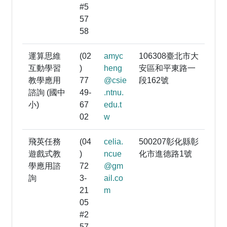
#5
57
58
運算思維
(02
amyc
106308臺北市大
互動學習
)
heng
安區和平東路一
教學應用
77
@csie
段162號
諮詢 (國中
49-
.ntnu.
小)
67
edu.t
02
w
飛英任務
(04
celia.
500207彰化縣彰
遊戲式教
)
ncue
化市進德路1號
學應用諮
72
@gm
詢
3-
ail.co
21
m
05
#2
57