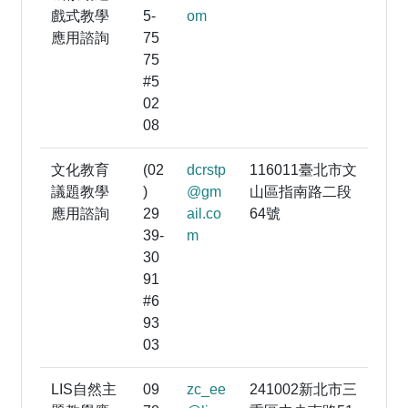
戲式教學
5-
om
應用諮詢
75
75
#5
02
08
文化教育
(02
dcrstp
116011臺北市文
議題教學
)
@gm
山區指南路二段
應用諮詢
29
ail.co
64號
39-
m
30
91
#6
93
03
LIS自然主
09
zc_ee
241002新北市三