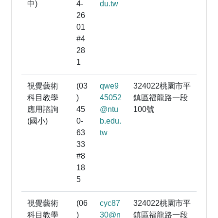
中)
4-
du.tw
26
01
#4
28
1
視覺藝術
(03
qwe9
324022桃園市平
科目教學
)
45052
鎮區福龍路一段
應用諮詢
45
@ntu
100號
(國小)
0-
b.edu.
63
tw
33
#8
18
5
視覺藝術
(06
cyc87
324022桃園市平
科目教學
)
30@n
鎮區福龍路一段