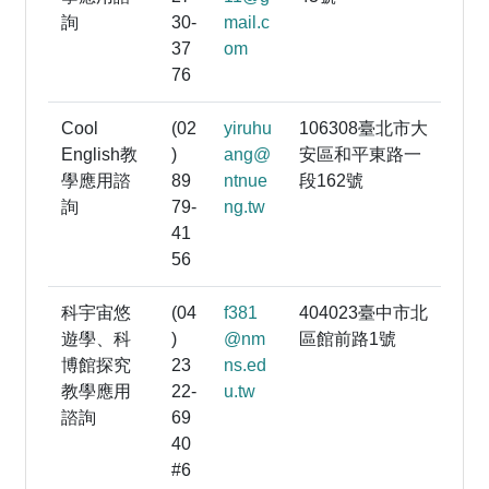
詢
30-
mail.c
37
om
76
Cool
(02
yiruhu
106308臺北市大
English教
)
ang@
安區和平東路一
學應用諮
89
ntnue
段162號
詢
79-
ng.tw
41
56
科宇宙悠
(04
f381
404023臺中市北
遊學、科
)
@nm
區館前路1號
博館探究
23
ns.ed
教學應用
22-
u.tw
諮詢
69
40
#6