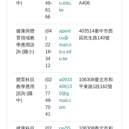
中)
49-
u.edu.
A406
61
tw
66
健康與體
(04
apent
403514臺中市西
育領域教
)
cu@
區民生路140號
學應用諮
22
mail.n
詢 (國小)
18-
tcu.ed
34
u.tw
12
體育科目
(02
a0933
106308臺北市和
教學應用
)
40613
平東路1段162號
諮詢 (國
77
0@g
中)
49-
mail.c
70
om
41
健康科目
(02
ray55
106308臺北市和