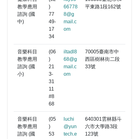
教學應用
)
66778
平東路1段162號
諮詢 (國
77
8@g
中)
49-
mail.c
17
om
34
音樂科目
(06
iltadl8
70005臺南市中
教學應用
)
68@g
西區樹林街二段
諮詢 (國
21
mail.c
33號
小)
3-
om
31
11
#8
68
音樂科目
(05
luchi
640301雲林縣斗
教學應用
)
@yun
六市大學路3段
諮詢 (國
53
tech.e
123號