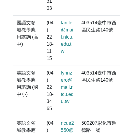
31
03
國語文領
(04
lanlle
403514臺中市西
域教學應
)
@mai
區民生路140號
用諮詢 (高
22
l.ntcu.
中)
18-
edu.t
11
w
15
英語文領
(04
lynnz
403514臺中市西
域教學應
)
ero@
區民生路140號
用諮詢 (國
22
mail.n
中小)
18-
tcu.ed
34
u.tw
65
英語文領
(04
ncue2
500207彰化市進
域教學應
)
550@
德路一號