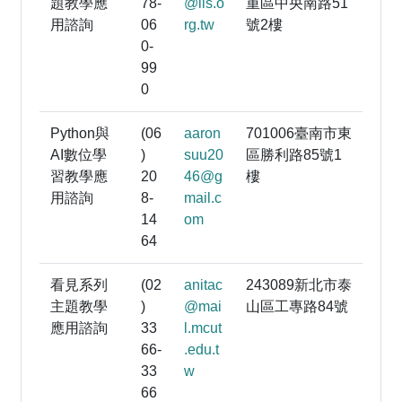
題教學應
78-
@lis.o
重區中央南路51
用諮詢
06
rg.tw
號2樓
0-
99
0
Python與
(06
aaron
701006臺南市東
AI數位學
)
suu20
區勝利路85號1
習教學應
20
46@g
樓
用諮詢
8-
mail.c
14
om
64
看見系列
(02
anitac
243089新北市泰
主題教學
)
@mai
山區工專路84號
應用諮詢
33
l.mcut
66-
.edu.t
33
w
66