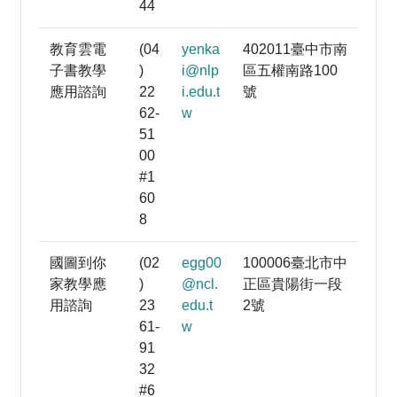
44
教育雲電
(04
yenka
402011臺中市南
子書教學
)
i@nlp
區五權南路100
應用諮詢
22
i.edu.t
號
62-
w
51
00
#1
60
8
國圖到你
(02
egg00
100006臺北市中
家教學應
)
@ncl.
正區貴陽街一段
用諮詢
23
edu.t
2號
61-
w
91
32
#6