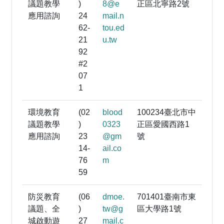
議題教學
)
8@e
正區北寧路2號
應用諮詢
24
mail.n
62-
tou.ed
21
u.tw
92
#2
07
1
環境教育
(02
blood
100234臺北市中
議題教學
)
0323
正區愛國西路1
應用諮詢
23
@gm
號
14-
ail.co
76
m
59
防災教育
(06
dmoe.
701401臺南市東
議題、全
)
tw@g
區大學路1號
城啟動遊
27
mail.c