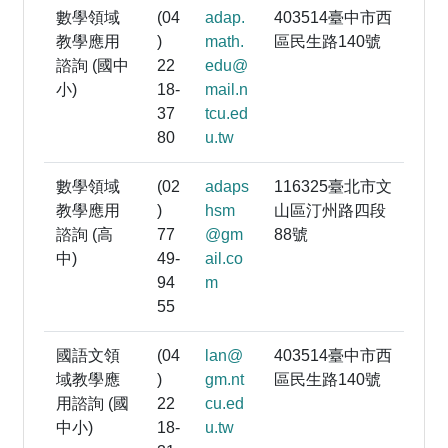
數學領域
(04
adap.
403514臺中市西
教學應用
)
math.
區民生路140號
諮詢 (國中
22
edu@
小)
18-
mail.n
37
tcu.ed
80
u.tw
數學領域
(02
adaps
116325臺北市文
教學應用
)
hsm
山區汀州路四段
諮詢 (高
77
@gm
88號
中)
49-
ail.co
94
m
55
國語文領
(04
lan@
403514臺中市西
域教學應
)
gm.nt
區民生路140號
用諮詢 (國
22
cu.ed
中小)
18-
u.tw