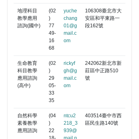
地理科目
(02
yuche
106308臺北市大
教學應用
)
chang
安區和平東路一
諮詢(國中)
77
01@g
段162號
49-
mail.c
16
om
68
生命教育
(02
rickyf
242062新北市新
科目教學
)
gh@g
莊區中正路510
應用諮詢
29
mail.c
號
(高中)
05-
om
33
35
自然科學
(04
ntcu2
403514臺中市西
素養教學
)
218_3
區民生路140號
應用諮詢
22
939@
18-
mail.n