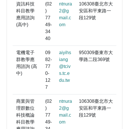
資訊科技
(02
ntnura
106308臺北市大
科目教學
)
2@g
安區和平東路一
應用諮詢
77
mail.c
段129號
(高中)
49-
om
34
40
電機電子
09
aiyihs
950309臺東市大
群教學應
82-
iang
學路二段369號
用諮詢 (高
77
@tciv
中)
0-
s.tc.e
12
du.tw
7
商業與管
(02
ntnura
106308臺北市大
理群數位
)
2@g
安區和平東路一
科技概論
77
mail.c
段129號
科目教學
49-
om
應用諮詢
34