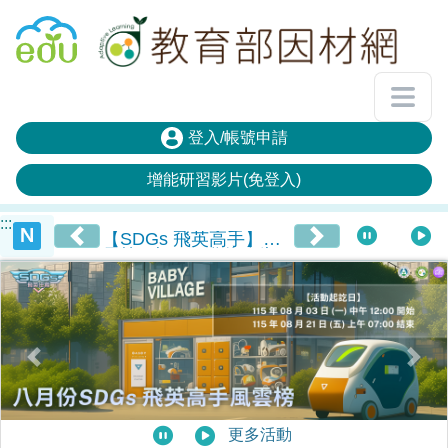
回教育雲首頁
登入/帳號申請
增能研習影片(免登入)
:::
檢
【SDGs 飛英高手】風
雲榜((七月份獲獎公告))
視
全
部
消
息
前一項
後一
更多活動